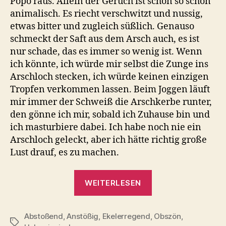
Popo raus. Allein der Geruch ist schon so schön
animalisch. Es riecht verschwitzt und nussig,
etwas bitter und zugleich süßlich. Genauso
schmeckt der Saft aus dem Arsch auch, es ist
nur schade, das es immer so wenig ist. Wenn
ich könnte, ich würde mir selbst die Zunge ins
Arschloch stecken, ich würde keinen einzigen
Tropfen verkommen lassen. Beim Joggen läuft
mir immer der Schweiß die Arschkerbe runter,
den gönne ich mir, sobald ich Zuhause bin und
ich masturbiere dabei. Ich habe noch nie ein
Arschloch geleckt, aber ich hätte richtig große
Lust drauf, es zu machen.
„Arschsaft
WEITERLESEN
schmeckt
verdammt
Abstoßend
,
Anstößig
,
Ekelerregend
,
lecker“
Obszön
,
Schlagwörter