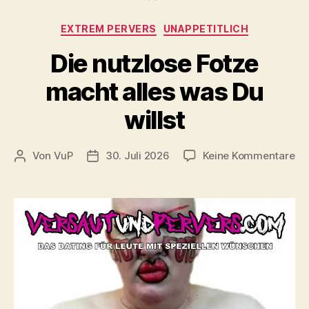
Kategorien
EXTREM PERVERS
UNAPPETITLICH
Die nutzlose Fotze
macht alles was Du
willst
zu
Von
VuP
30. Juli 2026
Keine Kommentare
Beitragsautor
Veröffentlichungsdatum
Di
nu
Fo
ma
all
wa
Du
wil