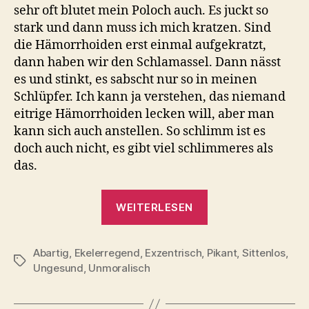
sehr oft blutet mein Poloch auch. Es juckt so
stark und dann muss ich mich kratzen. Sind
die Hämorrhoiden erst einmal aufgekratzt,
dann haben wir den Schlamassel. Dann nässt
es und stinkt, es sabscht nur so in meinen
Schlüpfer. Ich kann ja verstehen, das niemand
eitrige Hämorrhoiden lecken will, aber man
kann sich auch anstellen. So schlimm ist es
doch auch nicht, es gibt viel schlimmeres als
das.
„Hämorrhoiden
WEITERLESEN
lecken
auch
Abartig
,
Ekelerregend
,
Exzentrisch
,
Pikant
wenn
,
Sittenlos
,
Schlagwörter
Ungesund
,
Unmoralisch
sie
bluten“