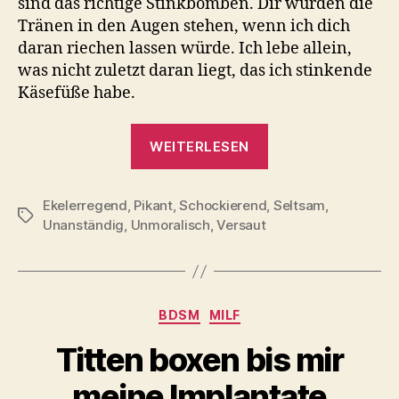
sind das richtige Stinkbomben. Dir würden die
Tränen in den Augen stehen, wenn ich dich
daran riechen lassen würde. Ich lebe allein,
was nicht zuletzt daran liegt, das ich stinkende
Käsefüße habe.
„Stinkende
WEITERLESEN
Käsefüße
mit
Ekelerregend
,
Pikant
,
Schockierend
,
einem
Seltsam
,
Schlagwörter
Unanständig
,
Unmoralisch
,
Versaut
perversen
Aroma“
Kategorien
BDSM
MILF
Titten boxen bis mir
meine Implantate