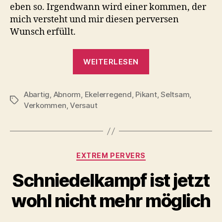
eben so. Irgendwann wird einer kommen, der
mich versteht und mir diesen perversen
Wunsch erfüllt.
„Titten
WEITERLESEN
boxen
bis
Abartig
,
Abnorm
,
Ekelerregend
,
Pikant
mir
,
Seltsam
,
Schlagwörter
Verkommen
,
Versaut
meine
Implantate
auslaufen“
Kategorien
EXTREM PERVERS
Schniedelkampf ist jetzt
wohl nicht mehr möglich