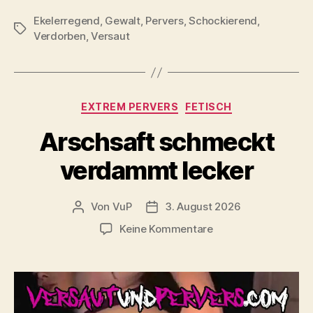
ohne
Ekelerregend
,
Gewalt
,
Pervers
,
Schockierend
dabei
,
Schlagwörter
Verdorben
,
Versaut
zu
kotzen“
Kategorien
EXTREM PERVERS
FETISCH
Arschsaft schmeckt
verdammt lecker
Von
VuP
3. August 2026
Beitragsautor
Veröffentlichungsdatum
zu
Keine Kommentare
Arschsaft
schmeckt
verdammt
lecker