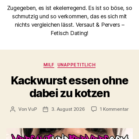
Zugegeben, es ist ekelerregend. Es ist so böse, so
schmutzig und so verkommen, das es sich mit
nichts vergleichen lässt. Versaut & Pervers –
Fetisch Dating!
Kategorien
MILF
UNAPPETITLICH
Kackwurst essen ohne
dabei zu kotzen
zu
Von
VuP
3. August 2026
1 Kommentar
Beitragsautor
Veröffentlichungsdatum
Kack
esse
ohn
dabe