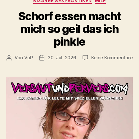
BIZARRE SEXPRAKTIKEN
MILF
Schorf essen macht
mich so geil das ich
pinkle
zu
Von
VuP
30. Juli 2026
Keine Kommentare
Beitragsautor
Veröffentlichungsdatum
Sc
es
ma
mi
so
gei
da
ich
pin