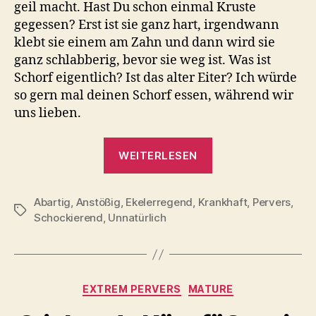
geil macht. Hast Du schon einmal Kruste
gegessen? Erst ist sie ganz hart, irgendwann
klebt sie einem am Zahn und dann wird sie
ganz schlabberig, bevor sie weg ist. Was ist
Schorf eigentlich? Ist das alter Eiter? Ich würde
so gern mal deinen Schorf essen, während wir
uns lieben.
„Schorf
WEITERLESEN
essen
macht
Abartig
,
Anstößig
,
Ekelerregend
,
Krankhaft
mich
,
Pervers
,
Schlagwörter
Schockierend
,
Unnatürlich
so
geil
das
ich
Kategorien
EXTREM PERVERS
MATURE
pinkle“