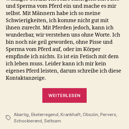
und Sperma vom Pferd ein und mache es mir
selbst. Mit Männern habe ich so meine
Schwierigkeiten, ich komme nicht gut mit
ihnen zurecht. Mit Pferden jedoch, kann ich
wunderbar, wir verstehen uns ohne Worte. Ich
bin noch nie geil geworden, ohne Pisse und
Sperma vom Pferd auf, oder im Körper
empfinde ich nichts. Es ist ein Fetisch mit dem
ich leben muss. Leider kann ich mir kein
eigenes Pferd leisten, darum schreibe ich diese
Kontaktanzeige.
„Pisse
WEITERLESEN
und
Sperma
Abartig
,
Ekelerregend
,
Krankhaft
,
Obszön
vom
,
Pervers
,
Schlagwörter
Schockierend
,
Seltsam
Pferd