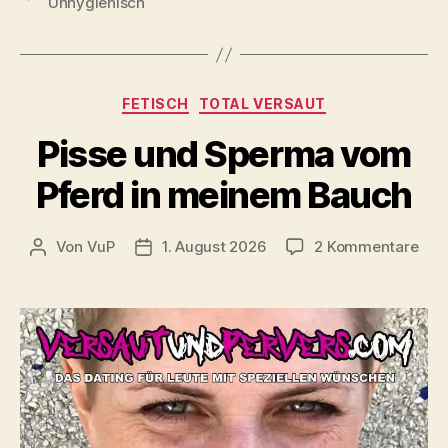
Unhygienisch
Kategorien
FETISCH
TOTAL VERSAUT
Pisse und Sperma vom
Pferd in meinem Bauch
zu
Von
VuP
1. August 2026
2 Kommentare
Beitragsautor
Veröffentlichungsdatum
Piss
und
Spe
vo
Pfe
in
mei
Bau