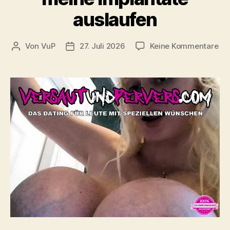
auslaufen
zu
Von
VuP
27. Juli 2026
Keine Kommentare
Beitragsautor
Veröffentlichungsdatum
Tit
bo
bis
mir
me
Imp
aus