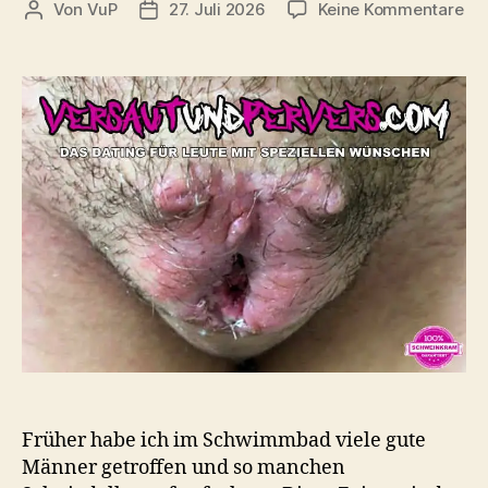
zu
Von
VuP
27. Juli 2026
Keine Kommentare
Beitragsautor
Veröffentlichungsdatum
Sc
ist
jet
wo
nic
me
mö
Früher habe ich im Schwimmbad viele gute
Männer getroffen und so manchen