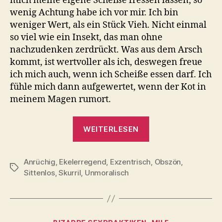
mich meine eigene Scheiße fressen lassen, so
wenig Achtung habe ich vor mir. Ich bin
weniger Wert, als ein Stück Vieh. Nicht einmal
so viel wie ein Insekt, das man ohne
nachzudenken zerdrückt. Was aus dem Arsch
kommt, ist wertvoller als ich, deswegen freue
ich mich auch, wenn ich Scheiße essen darf. Ich
fühle mich dann aufgewertet, wenn der Kot in
meinem Magen rumort.
„Die
WEITERLESEN
nutzlose
Fotze
Anrüchig
,
Ekelerregend
,
Exzentrisch
macht
,
Obszön
,
Schlagwörter
Sittenlos
,
Skurril
,
Unmoralisch
alles
was
Du
willst“
Kategorien